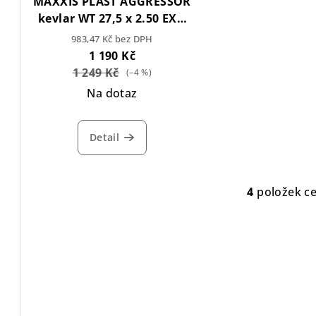
MAXXIS PLÁŠŤ AGGRESSOR
kevlar WT 27,5 x 2.50 EXO
T.R.
983,47 Kč bez DPH
1 190 Kč
1 249 Kč
(–4 %)
Na dotaz
Detail
4
položek c
O
v
l
á
d
a