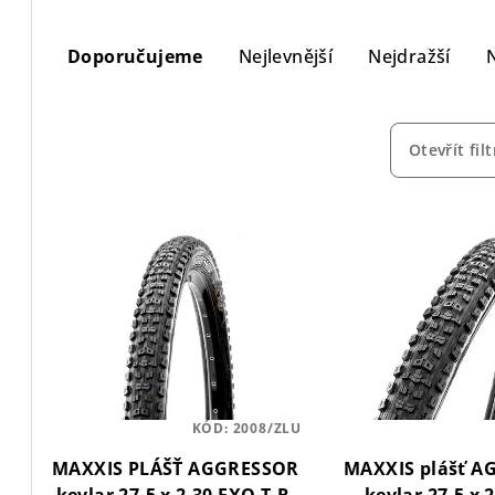
Ř
Doporučujeme
Nejlevnější
Nejdražší
a
z
e
Otevřít filt
n
V
í
ý
p
p
r
i
o
s
d
p
KÓD:
2008/ZLU
u
MAXXIS PLÁŠŤ AGGRESSOR
MAXXIS plášť 
r
k