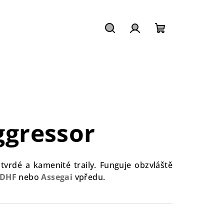
Hledat
Přihlášení
Nákupní
košík
gressor
tvrdé a kamenité traily. Funguje obzvláště
 DHF
nebo
Assegai
vpředu.