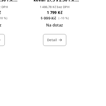
.30 T.R.
kevlar 27,5 x 2.50 T.R.
own
Double Down
ez DPH
1 486,78 Kč bez DPH
č
1 799 Kč
1 999 Kč
18 %)
(–10 %)
z
Na dotaz
Detail