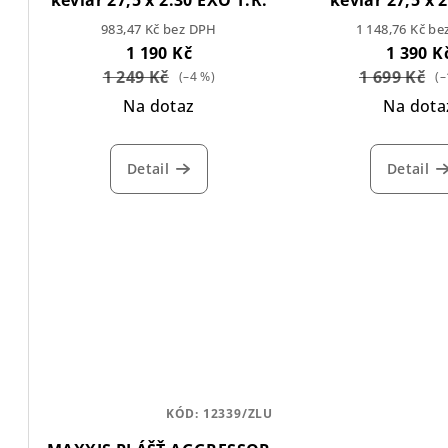
kevlar 27,5 x 2.30 EXO T.R.
kevlar 27,5 x 2
o
t
Double D
983,47 Kč bez DPH
1 148,76 Kč b
1 190 Kč
1 390 K
d
ů
1 249 Kč
1 699 Kč
(–4 %)
(–
u
Na dotaz
Na dota
k
t
Detail
Detail
ů
KÓD:
12339/ZLU