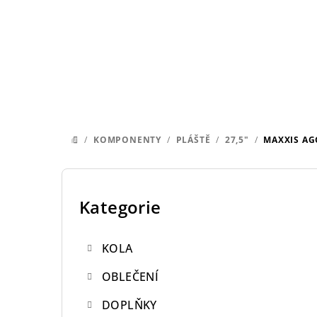
Přejít
na
obsah
/
KOMPONENTY
/
PLÁŠTĚ
/
27,5"
/
MAXXIS A
DOMŮ
P
o
Kategorie
Přeskočit
kategorie
s
KOLA
t
OBLEČENÍ
r
DOPLŇKY
a