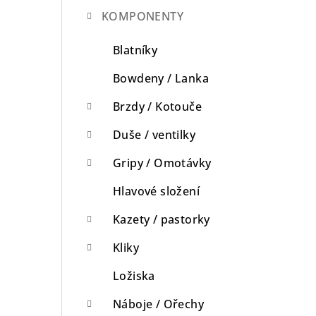
KOMPONENTY
n
n
Blatníky
í
Bowdeny / Lanka
p
Brzdy / Kotouče
a
Duše / ventilky
n
Gripy / Omotávky
e
Hlavové složení
l
Kazety / pastorky
Kliky
Ložiska
Náboje / Ořechy