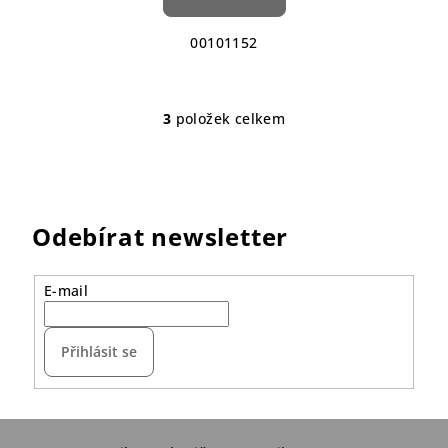
00101152
3
položek celkem
O
v
l
á
d
Odebírat newsletter
a
c
í
E-mail
p
r
Přihlásit se
v
k
y
Z
v