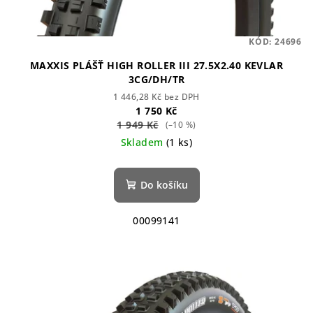
KÓD:
24696
MAXXIS PLÁŠŤ HIGH ROLLER III 27.5X2.40 KEVLAR
3CG/DH/TR
1 446,28 Kč bez DPH
1 750 Kč
1 949 Kč
(–10 %)
Skladem
(1 ks)
Do košíku
00099141