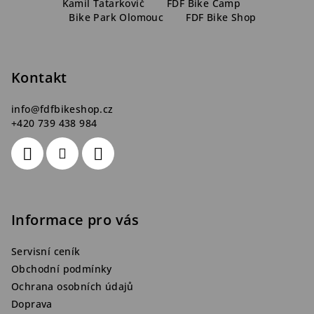
ý
á
Kamil Tatarkovič
FDF Bike Camp
p
Bike Park Olomouc
FDF Bike Shop
p
i
a
s
t
u
Kontakt
í
info
@
fdfbikeshop.cz
+420 739 438 984
Informace pro vás
Servisní ceník
Obchodní podmínky
Ochrana osobních údajů
Doprava