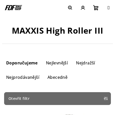
Přejít
na
obsah
Nákupn
Hledat
Přihlášení
MAXXIS High Roller III
košík
Ř
a
Doporučujeme
Nejlevnější
Nejdražší
z
e
Nejprodávanější
Abecedně
n
í
p
Otevřít filtr
r
V
o