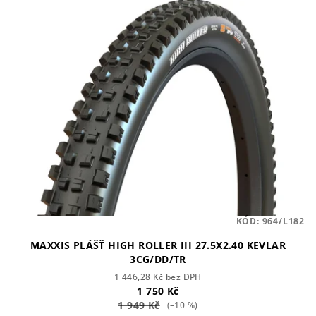
ý
d
p
u
i
k
s
t
p
ů
r
o
d
u
k
t
KÓD:
964/L182
ů
MAXXIS PLÁŠŤ HIGH ROLLER III 27.5X2.40 KEVLAR
3CG/DD/TR
1 446,28 Kč bez DPH
1 750 Kč
1 949 Kč
(–10 %)