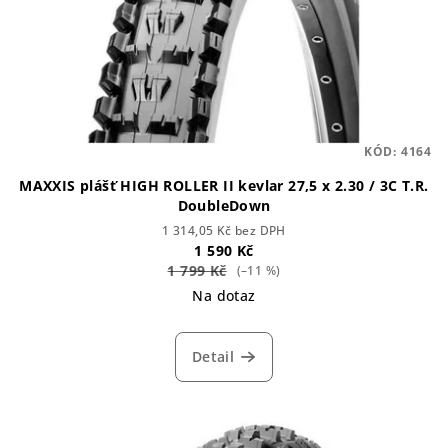
KÓD:
4164
MAXXIS plášť HIGH ROLLER II kevlar 27,5 x 2.30 / 3C T.R.
DoubleDown
1 314,05 Kč bez DPH
1 590 Kč
1 799 Kč
(–11 %)
Na dotaz
Detail