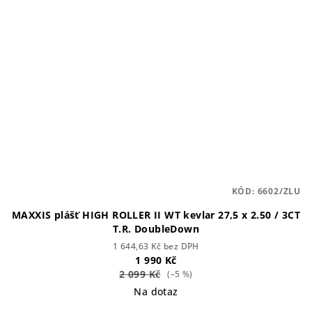
KÓD:
6602/ZLU
MAXXIS plášť HIGH ROLLER II WT kevlar 27,5 x 2.50 / 3CT
T.R. DoubleDown
1 644,63 Kč bez DPH
1 990 Kč
2 099 Kč
(–5 %)
Na dotaz