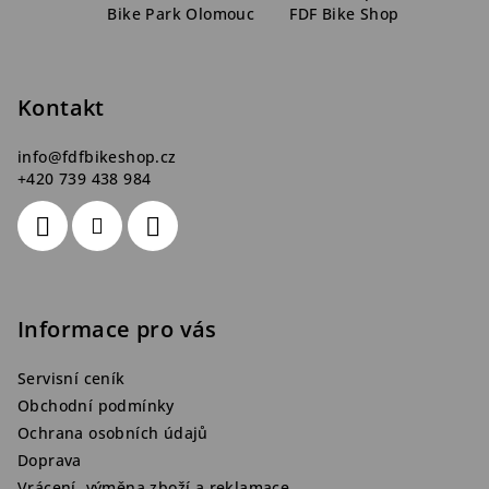
p
Bike Park Olomouc
FDF Bike Shop
p
i
a
s
t
u
Kontakt
í
info
@
fdfbikeshop.cz
+420 739 438 984
Informace pro vás
Servisní ceník
Obchodní podmínky
Ochrana osobních údajů
Doprava
Vrácení, výměna zboží a reklamace