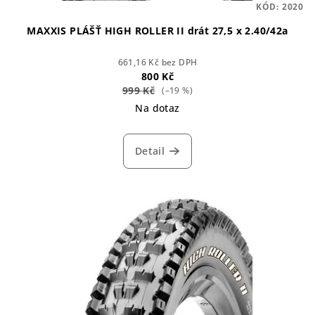
KÓD:
2020
ů
MAXXIS PLÁŠŤ HIGH ROLLER II drát 27,5 x 2.40/42a
661,16 Kč bez DPH
800 Kč
999 Kč
(–19 %)
Na dotaz
Detail