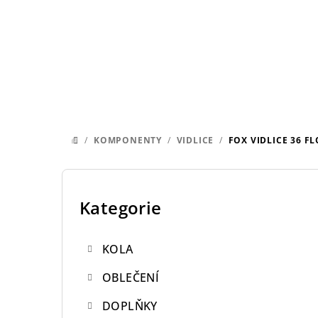
Přejít
na
obsah
/
KOMPONENTY
/
VIDLICE
/
FOX VIDLICE 36 F
DOMŮ
P
o
Kategorie
Přeskočit
kategorie
s
KOLA
t
OBLEČENÍ
r
DOPLŇKY
a