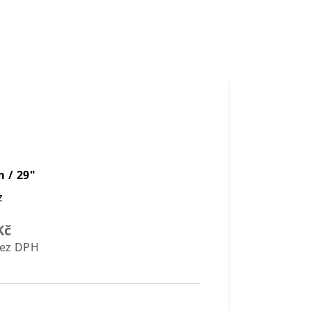
e
 / 29"
z
Kč
bez DPH