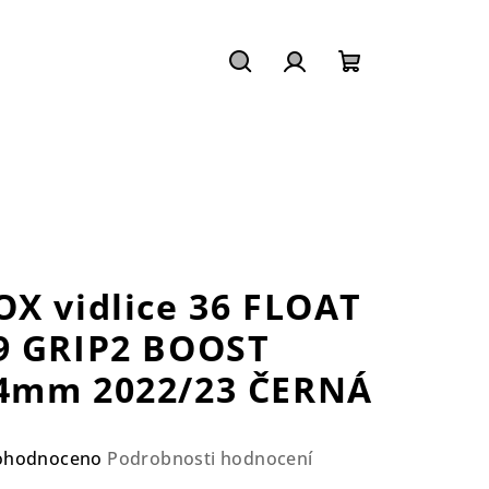
Hledat
Přihlášení
Nákupní
košík
OX vidlice 36 FLOAT
9 GRIP2 BOOST
4mm 2022/23 ČERNÁ
ůměrné
ohodnoceno
Podrobnosti hodnocení
nocení