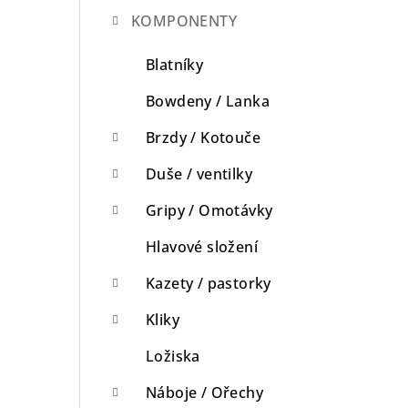
KOMPONENTY
n
n
Blatníky
í
Bowdeny / Lanka
p
Brzdy / Kotouče
a
Duše / ventilky
n
Gripy / Omotávky
e
Hlavové složení
l
Kazety / pastorky
Kliky
Ložiska
Náboje / Ořechy