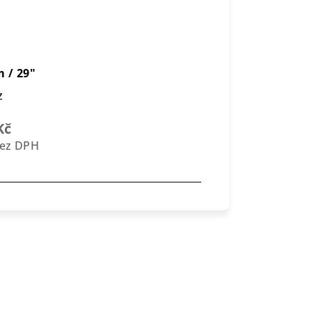
 / 29"
z
Kč
bez DPH