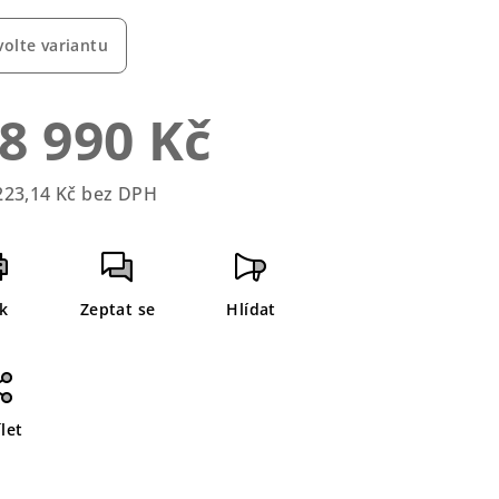
duktu
volte variantu
8 990 Kč
zdiček.
223,14 Kč bez DPH
rná
a:
sk
Zeptat se
Hlídat
let