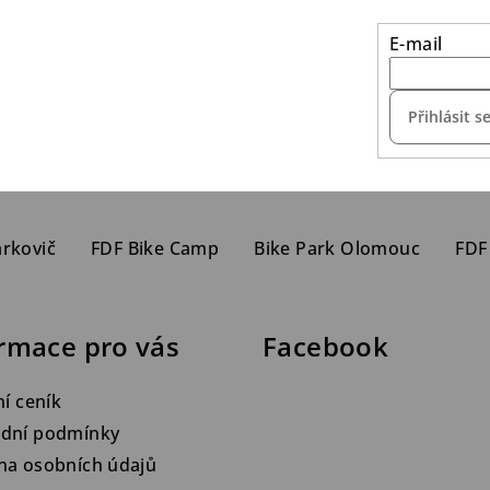
E-mail
Přihlásit s
arkovič
FDF Bike Camp
Bike Park Olomouc
FDF
rmace pro vás
Facebook
ní ceník
dní podmínky
na osobních údajů